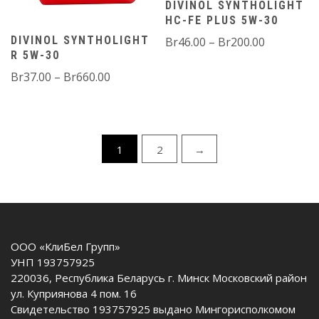
DIVINOL SYNTHOLIGHT
HC-FE PLUS 5W-30
Диапазо
DIVINOL SYNTHOLIGHT
Br
46.00
–
Br
200.00
R 5W-30
цен:
Br46.00
Диапазон
Br
37.00
–
Br
660.00
–
цен:
Br200.00
Br37.00
–
Br660.00
1
2
→
OOO «КлиБел Групп»
УНП 193757925
220036, Республика Беларусь г. Минск Московский район
ул. Куприянова 4 пом. 16
Свидетельство 193757925 выдано Мингорисполкомом