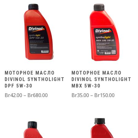
–
–
Br200.00
Br200.00
МОТОРНОЕ МАСЛО
МОТОРНОЕ МАСЛО
DIVINOL SYNTHOLIGHT
DIVINOL SYNTHOLIGHT
DPF 5W-30
MBX 5W-30
Диапазон
Диапазо
Br
42.00
–
Br
680.00
Br
35.00
–
Br
150.00
цен:
цен:
Br42.00
Br35.00
–
–
Br680.00
Br150.00