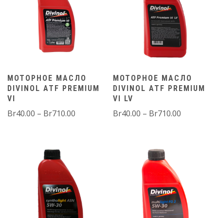
МОТОРНОЕ МАСЛО
МОТОРНОЕ МАСЛО
DIVINOL АТF PREMIUM
DIVINOL АТF PREMIUM
VI
VI LV
Диапазон
Диапазо
Br
40.00
–
Br
710.00
Br
40.00
–
Br
710.00
цен:
цен:
Br40.00
Br40.00
–
–
Br710.00
Br710.00