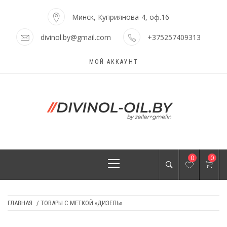
Skip
to
Минск, Куприянова-4, оф.16
content
divinol.by@gmail.com
+375257409313
МОЙ АККАУНТ
МОТОРНОЕ МАСЛО
Моторное масло Divinol
Primary
0
0
DIVINOL МИНСК
Menu
ГЛАВНАЯ
/ ТОВАРЫ С МЕТКОЙ «ДИЗЕЛЬ»